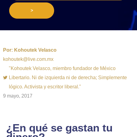
>
Por:
Kohoutek Velasco
kohoutek@live.com.mx
"Kohoutek Velasco, miembro fundador de México
Libertario. Ni de izquierda ni de derecha; Simplemente
lógico. Activista y escritor liberal."
9 mayo, 2017
¿En qué se gastan tu
dinero?