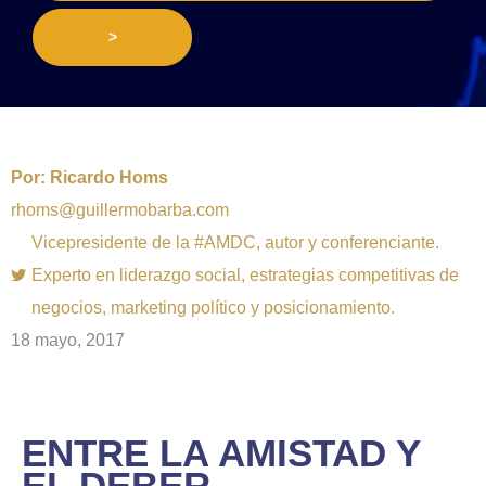
>
Por:
Ricardo Homs
rhoms@guillermobarba.com
Vicepresidente de la #AMDC, autor y conferenciante.
Experto en liderazgo social, estrategias competitivas de
negocios, marketing político y posicionamiento.
18 mayo, 2017
ENTRE LA AMISTAD Y
EL DEBER