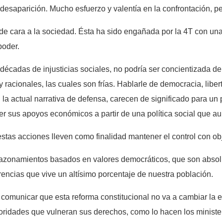
desaparición. Mucho esfuerzo y valentía en la confrontación, pe
a de cara a la sociedad. Ésta ha sido engañada por la 4T con un
poder.
écadas de injusticias sociales, no podría ser concientizada de
racionales, las cuales son frías. Hablarle de democracia, liber
la actual narrativa de defensa, carecen de significado para un
er sus apoyos económicos a partir de una política social que a
as acciones lleven como finalidad mantener el control con obj
razonamientos basados en valores democráticos, que son absolu
rencias que vive un altísimo porcentaje de nuestra población.
comunicar que esta reforma constitucional no va a cambiar la ex
toridades que vulneran sus derechos, como lo hacen los ministeri