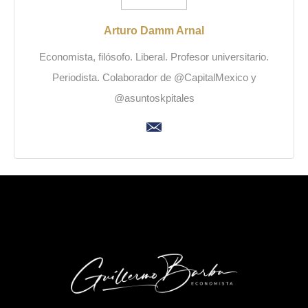
Arturo Damm Arnal
Economista, filósofo. Liberal. Profesor universitario.
Periodista. Colaborador de @CapitalMexico y
@asuntoskpitales