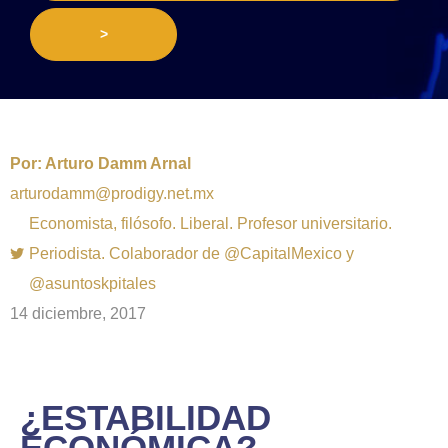
>
Por:
Arturo Damm Arnal
arturodamm@prodigy.net.mx
Economista, filósofo. Liberal. Profesor universitario.
Periodista. Colaborador de @CapitalMexico y
@asuntoskpitales
14 diciembre, 2017
¿ESTABILIDAD
ECONÓMICA?