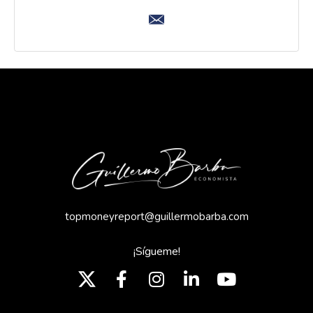
topmoneyreport@guillermobarba.com
¡Sígueme!