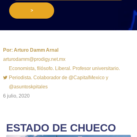
>
Por:
Arturo Damm Arnal
arturodamm@prodigy.net.mx
Economista, filósofo. Liberal. Profesor universitario.
Periodista. Colaborador de @CapitalMexico y
@asuntoskpitales
6 julio, 2020
ESTADO DE CHUECO