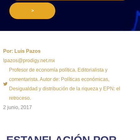
>
Por:
Luis Pazos
lpazos@prodigy.net.mx
Profesor de economía política. Editorialista y
comentarista. Autor de: Políticas económicas,
Desigualdad y distribución de la riqueza y EPN: el
retroceso.
2 junio, 2017
ESTANFLACIÓN POR