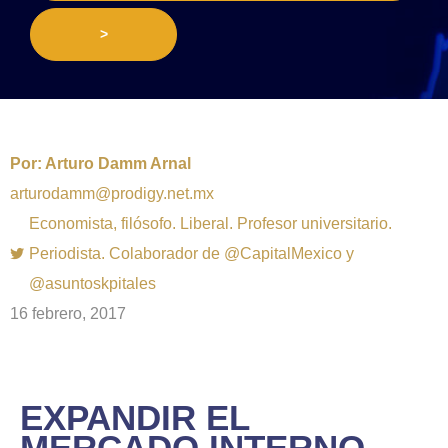
>
Por:
Arturo Damm Arnal
arturodamm@prodigy.net.mx
Economista, filósofo. Liberal. Profesor universitario.
Periodista. Colaborador de @CapitalMexico y
@asuntoskpitales
16 febrero, 2017
EXPANDIR EL
MERCADO INTERNO,