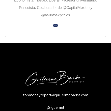
Economista, filósofo. Liberal. Profesor universitario.
Periodista. Colaborador de @CapitalMexico y
@asuntoskpitales
topmoneyreport@guillermobarba.com
¡Sígueme!