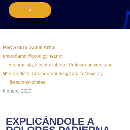
>
Por:
Arturo Damm Arnal
arturodamm@prodigy.net.mx
Economista, filósofo. Liberal. Profesor universitario.
Periodista. Colaborador de @CapitalMexico y
@asuntoskpitales
6 enero, 2020
EXPLICÁNDOLE A
DOLORES PADIERNA