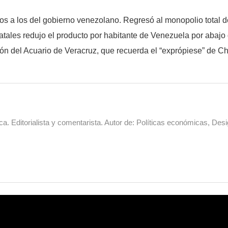
 a los del gobierno venezolano. Regresó al monopolio total de 
tatales redujo el producto por habitante de Venezuela por abajo 
ación del Acuario de Veracruz, que recuerda el “exprópiese” de 
a. Editorialista y comentarista. Autor de: Políticas económicas, Desi