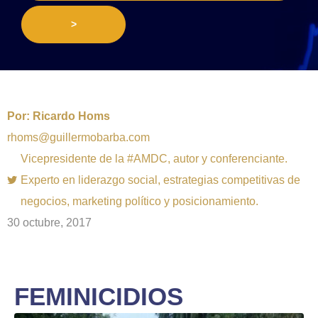
>
Por:
Ricardo Homs
rhoms@guillermobarba.com
Vicepresidente de la #AMDC, autor y conferenciante.
Experto en liderazgo social, estrategias competitivas de
negocios, marketing político y posicionamiento.
30 octubre, 2017
FEMINICIDIOS