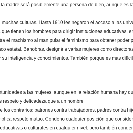
a madre será posiblemente una persona de bien, aunque es la 
 muchas culturas. Hasta 1910 les negaron el acceso a las univ
ue tienen los hombres para dirigir instituciones educativas, 
tra el machismo al manipular el feminismo para obtener poder po
co estatal, Banobras, designé a varias mujeres como directoras
r su inteligencia y conocimientos. También porque es más difíci
ortunidades a las mujeres, aunque en la relación humana hay que
ás respeto y delicadeza que a un hombre.
de los contrarios: patrones contra trabajadores, padres contra 
plica respeto mutuo. Condeno cualquier posición que considere
educativas o culturales en cualquier nivel, pero también conde