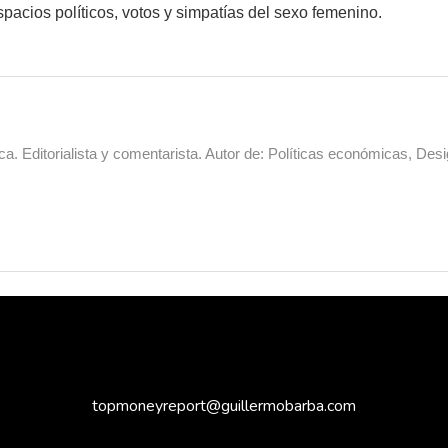
spacios políticos, votos y simpatías del sexo femenino.
a. Editorialista y comentarista. Autor de: Políticas económicas, Desi
topmoneyreport@guillermobarba.com