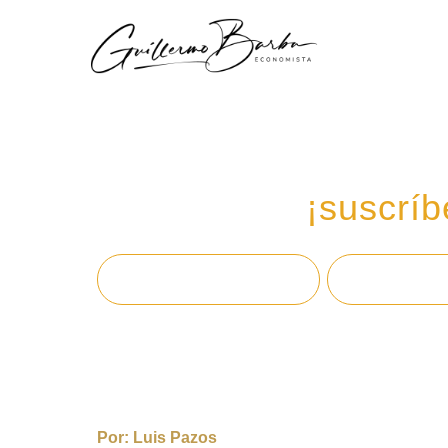
Recibe mi boletín de
en tu email,
¡suscríb
Por:
Luis Pazos