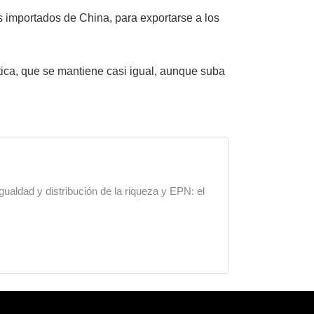
 importados de China, para exportarse a los
tica, que se mantiene casi igual, aunque suba
gualdad y distribución de la riqueza y EPN: el