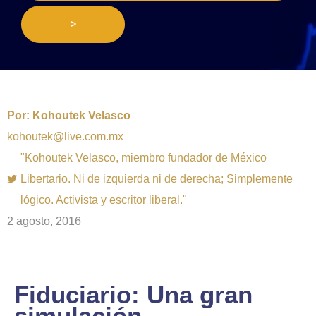
>
Por:
Kohoutek Velasco
kohoutek@live.com.mx
"Kohoutek Velasco, miembro fundador de México
Libertario. Ni de izquierda ni de derecha; Simplemente
lógico. Activista y escritor liberal."
2 agosto, 2016
Fiduciario: Una gran
simulación.