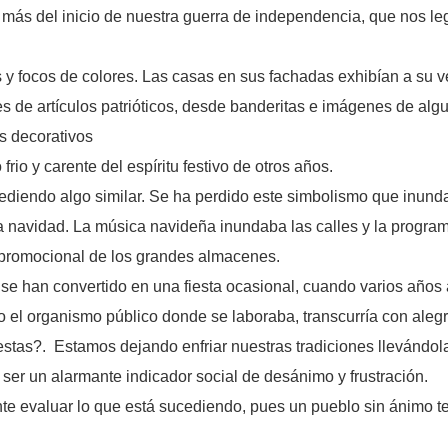
ás del inicio de nuestra guerra de independencia, que nos le
s y focos de colores. Las casas en sus fachadas exhibían a su v
 de artículos patrióticos, desde banderitas e imágenes de algu
s decorativos
rio y carente del espíritu festivo de otros años.
ediendo algo similar. Se ha perdido este simbolismo que inunda
 navidad. La música navideña inundaba las calles y la programa
 promocional de los grandes almacenes.
e han convertido en una fiesta ocasional, cuando varios años at
 el organismo público donde se laboraba, transcurría con alegr
estas?. Estamos dejando enfriar nuestras tradiciones llevándol
ser un alarmante indicador social de desánimo y frustración.
ante evaluar lo que está sucediendo, pues un pueblo sin ánimo 