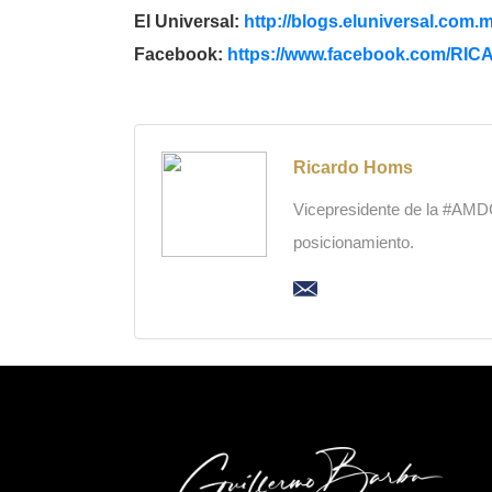
El Universal:
http://blogs.eluniversal.com.
m
Facebook:
https://www.facebook.com/
RICA
Ricardo Homs
Vicepresidente de la #AMDC,
posicionamiento.