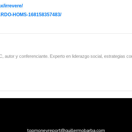
x/irrevere/
RDO-HOMS-168158357483/
 autor y conferenciante. Experto en liderazgo social, estrategias co
topmoneyreport@guillermobarba.com