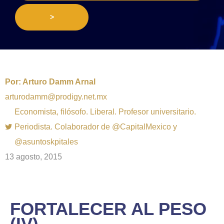
>
Por:
Arturo Damm Arnal
arturodamm@prodigy.net.mx
Economista, filósofo. Liberal. Profesor universitario.
Periodista. Colaborador de @CapitalMexico y
@asuntoskpitales
13 agosto, 2015
FORTALECER AL PESO
(IV)