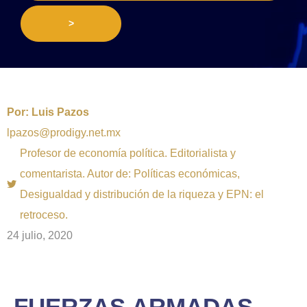
>
Por:
Luis Pazos
lpazos@prodigy.net.mx
Profesor de economía política. Editorialista y
comentarista. Autor de: Políticas económicas,
Desigualdad y distribución de la riqueza y EPN: el
retroceso.
24 julio, 2020
FUERZAS ARMADAS,