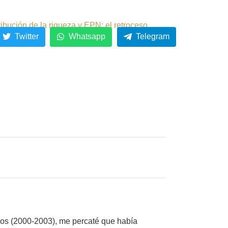
ribución de la riqueza y EPN: el retroceso.
Twitter
Whatsapp
Telegram
os (2000-2003), me percaté que había