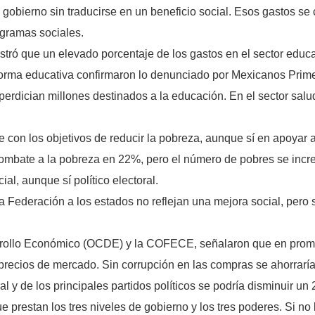
gobierno sin traducirse en un beneficio social. Esos gastos se c
gramas sociales.
stró que un elevado porcentaje de los gastos en el sector educ
forma educativa confirmaron lo denunciado por Mexicanos Prime
perdician millones destinados a la educación. En el sector sa
 con los objetivos de reducir la pobreza, aunque sí en apoyar a
ombate a la pobreza en 22%, pero el número de pobres se incr
l, aunque sí político electoral.
la Federación a los estados no reflejan una mejora social, pero
rrollo Económico (OCDE) y la COFECE, señalaron que en promed
recios de mercado. Sin corrupción en las compras se ahorraría
al y de los principales partidos políticos se podría disminuir un
ue prestan los tres niveles de gobierno y los tres poderes. Si n