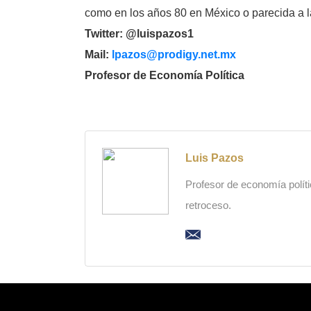
como en los años 80 en México o parecida a la
Twitter: @luispazos1
Mail:
lpazos@prodigy.net.mx
Profesor de Economía Política
Luis Pazos
Profesor de economía polític
retroceso.