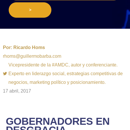
>
Por:
Ricardo Homs
rhoms@guillermobarba.com
Vicepresidente de la #AMDC, autor y conferenciante.
Experto en liderazgo social, estrategias competitivas de
negocios, marketing político y posicionamiento.
17 abril, 2017
GOBERNADORES EN
DESGRACIA