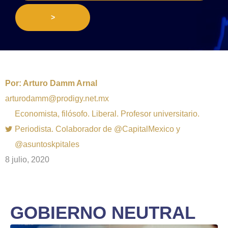
>
Por:
Arturo Damm Arnal
arturodamm@prodigy.net.mx
Economista, filósofo. Liberal. Profesor universitario.
Periodista. Colaborador de @CapitalMexico y
@asuntoskpitales
8 julio, 2020
GOBIERNO NEUTRAL