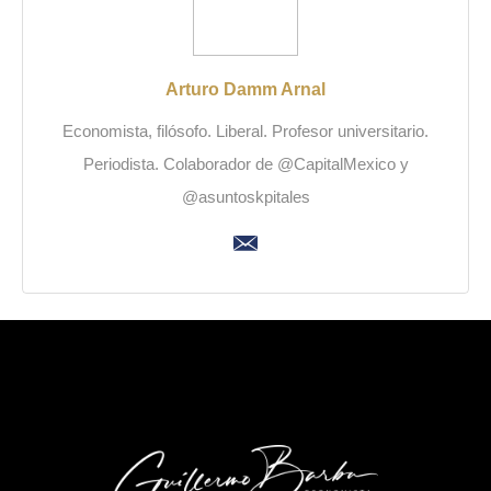
Arturo Damm Arnal
Economista, filósofo. Liberal. Profesor universitario.
Periodista. Colaborador de @CapitalMexico y
@asuntoskpitales