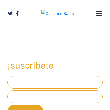
Recibe mi boletín de
inversiones
en tu email,
¡suscríbete!