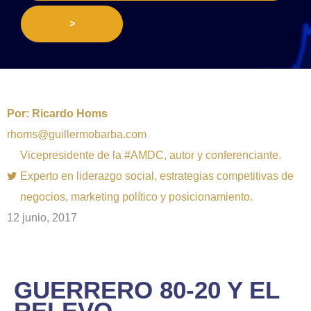
>
Por:
Ricardo Homs
rhoms@guillermobarba.com
Vicepresidente de la #AMDC, autor y conferenciante.
Experto en liderazgo social, estrategias competitivas de
negocios, marketing político y posicionamiento.
12 junio, 2017
GUERRERO 80-20 Y EL
RELEVO