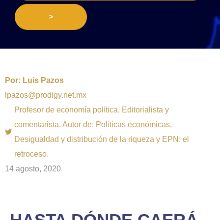
>
Por:
Luis Pazos
lpazos@prodigy.net.mx
Profesor de economía política. Editorialista y
comentarista. Autor de: Políticas económicas,
Desigualdad y distribución de la riqueza y EPN: el
retroceso.
14 agosto, 2020
HASTA DÓNDE CAERÁ