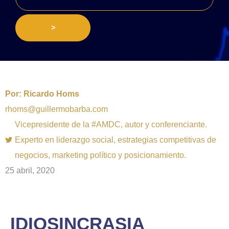
>
Por:
Ricardo Homs
rhoms@guillermobarba.com
Vicepresidente de la #AMDC, autor y conferenciante.
Experto en liderazgo social, estrategias competitivas de
negocios, marketing político y posicionamiento.
25 abril, 2020
IDIOSINCRASIA