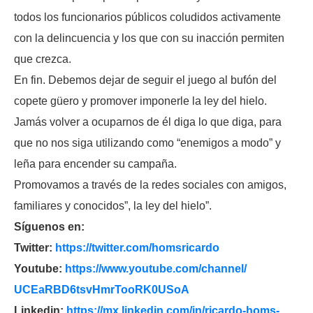
todos los funcionarios públicos coludidos activamente
con la delincuencia y los que con su inacción permiten
que crezca.
En fin. Debemos dejar de seguir el juego al bufón del
copete güero y promover imponerle la ley del hielo.
Jamás volver a ocuparnos de él diga lo que diga, para
que no nos siga utilizando como “enemigos a modo” y
leña para encender su campaña.
Promovamos a través de la redes sociales con amigos,
familiares y conocidos”, la ley del hielo”.
Síguenos en:
Twitter:
https://twitter.com/
homsricardo
Youtube:
https://www.youtube.com/
channel/
UCEaRBD6tsvHmrTooRK0USoA
Linkedin:
https://mx.linkedin.com/in/
ricardo-homs-