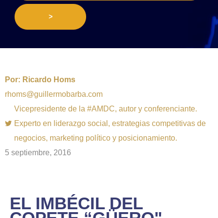
>
Por:
Ricardo Homs
rhoms@guillermobarba.com
Vicepresidente de la #AMDC, autor y conferenciante.
Experto en liderazgo social, estrategias competitivas de
negocios, marketing político y posicionamiento.
5 septiembre, 2016
EL IMBÉCIL DEL
COPETE “GÜERO"