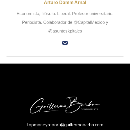
Arturo Damm Arnal
Economista, filósofo. Liberal. Profesor universitario.
Periodista. Colaborador de @CapitalMexico y
@asuntoskpitales
topmoneyreport@guillermobarba.com