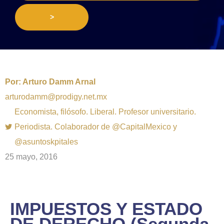
>
Por:
Arturo Damm Arnal
arturodamm@prodigy.net.mx
Economista, filósofo. Liberal. Profesor universitario.
Periodista. Colaborador de @CapitalMexico y
@asuntoskpitales
25 mayo, 2016
IMPUESTOS Y ESTADO
DE DERECHO (Segunda