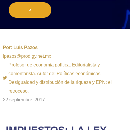
>
Por:
Luis Pazos
lpazos@prodigy.net.mx
Profesor de economía política. Editorialista y
comentarista. Autor de: Políticas económicas,
Desigualdad y distribución de la riqueza y EPN: el
retroceso.
22 septiembre, 2017
IMPUESTOS: LA LEY