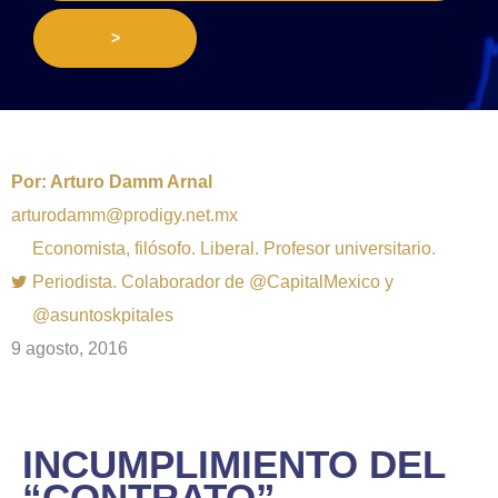
>
Por:
Arturo Damm Arnal
arturodamm@prodigy.net.mx
Economista, filósofo. Liberal. Profesor universitario.
Periodista. Colaborador de @CapitalMexico y
@asuntoskpitales
9 agosto, 2016
INCUMPLIMIENTO DEL
“CONTRATO”