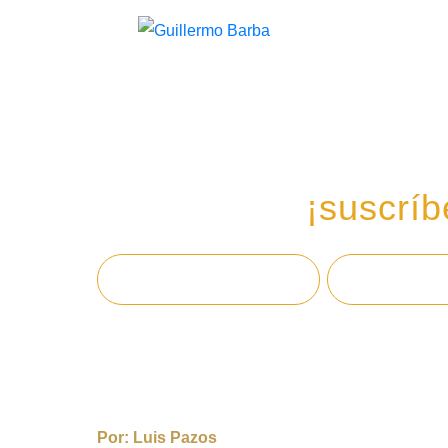
Recibe mi boletín de
en tu email,
¡suscríb
Por:
Luis Pazos