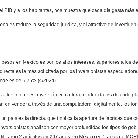
el PIB y a los habitantes, nos muestra que cada día gasta más 
ionales reduce la seguridad jurídica, y el atractivo de invertir
n pesos en México es por los altos intereses, superiores a los 
ndirecta es la más solicitada por los inversionistas especuladore
nde es de 5.25% (4/2024).
ltos intereses, inversión en cartera o indirecta, es de corto p
dan en vender a través de una computadora, digitalmente, los f
 un país es la directa, que implica la apertura de fábricas que
ersionistas analizan con mayor profundidad los tipos de gobiern
dificaron 2 artículos en 247 años, en México en 5 años de MOR