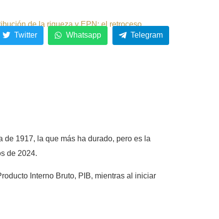
ribución de la riqueza y EPN: el retroceso.
Twitter
Whatsapp
Telegram
a de 1917, la que más ha durado, pero es la
os de 2024.
ducto Interno Bruto, PIB, mientras al iniciar