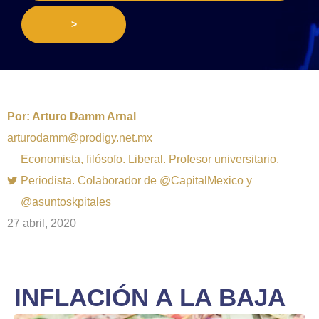
>
Por:
Arturo Damm Arnal
arturodamm@prodigy.net.mx
Economista, filósofo. Liberal. Profesor universitario.
Periodista. Colaborador de @CapitalMexico y
@asuntoskpitales
27 abril, 2020
INFLACIÓN A LA BAJA