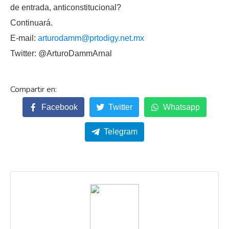
de entrada, anticonstitucional?
Continuará.
E-mail:
arturodamm@prtodigy.net.mx
Twitter: @ArturoDammArnal
Facebook
Twitter
Whatsapp
Telegram