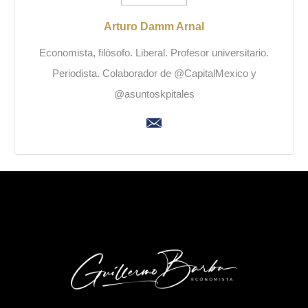
Arturo Damm Arnal
Economista, filósofo. Liberal. Profesor universitario.
Periodista. Colaborador de @CapitalMexico y
@asuntoskpitales