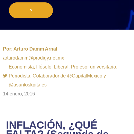
>
Por:
Arturo Damm Arnal
arturodamm@prodigy.net.mx
Economista, filósofo. Liberal. Profesor universitario.
Periodista. Colaborador de @CapitalMexico y
@asuntoskpitales
14 enero, 2016
INFLACIÓN, ¿QUÉ
FALTA? (Segunda de