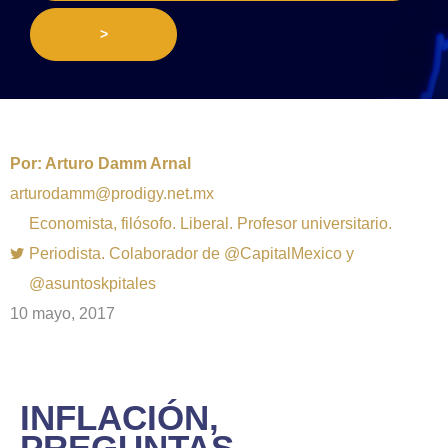
>
Por:
Arturo Damm Arnal
arturodamm@prodigy.net.mx
Economista, filósofo. Liberal. Profesor universitario.
Periodista. Colaborador de @CapitalMexico y
@asuntoskpitales
10 mayo, 2017
INFLACIÓN,
PREGUNTAS