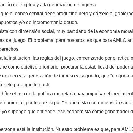
reación de empleo y a la generación de ingreso.
que el banco central debe producir dinero y dárselo al gobiern
puestos y/o de incrementar la deuda.
ista con dimensión social, muy partidario de la economía mora
reglas del juego. El problema, para nosotros, es que para AMLO a
derechos.
 la institución, las reglas del juego, comenzando por el artículo
ne como objetivo prioritario “procurar la estabilidad del poder
de empleo y la generación de ingreso y, segundo, que “ninguna
dárselo para que lo gaste.
híbe el uso de la política monetaria para impulsar el crecimient
ernamental, por lo que, si por “economista con dimensión social
ue yo supongo que entiende, ese economista como gobernador de
rsona está la institución. Nuestro problema es que, para AMLO,