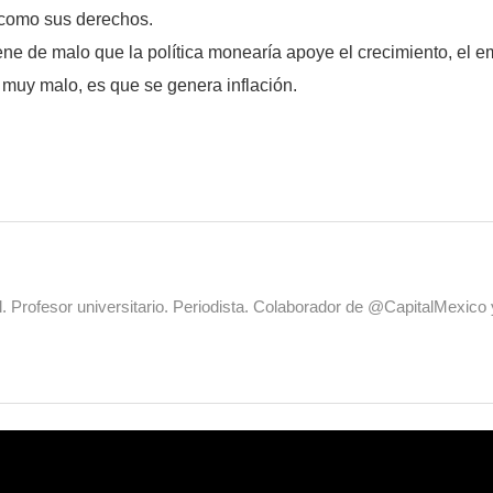
 como sus derechos.
ene de malo que la política monearía apoye el crecimiento, el e
, muy malo, es que se genera inflación.
al. Profesor universitario. Periodista. Colaborador de @CapitalMexic