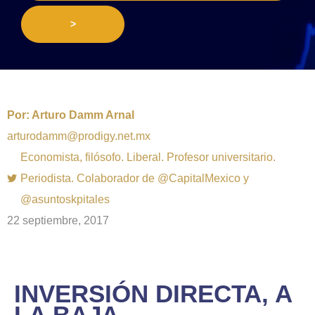
>
Por:
Arturo Damm Arnal
arturodamm@prodigy.net.mx
Economista, filósofo. Liberal. Profesor universitario.
Periodista. Colaborador de @CapitalMexico y
@asuntoskpitales
22 septiembre, 2017
INVERSIÓN DIRECTA, A
LA BAJA