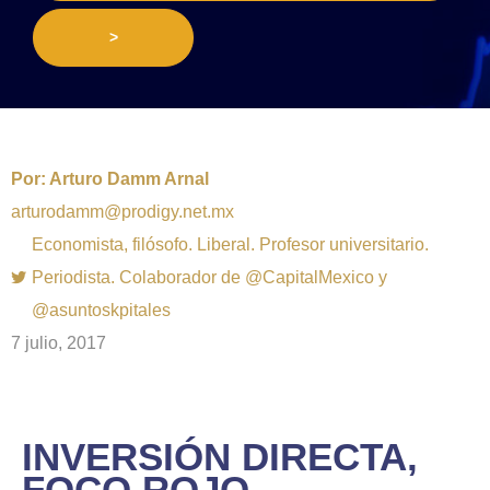
>
Por:
Arturo Damm Arnal
arturodamm@prodigy.net.mx
Economista, filósofo. Liberal. Profesor universitario.
Periodista. Colaborador de @CapitalMexico y
@asuntoskpitales
7 julio, 2017
INVERSIÓN DIRECTA,
FOCO ROJO