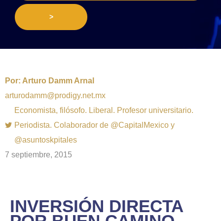
>
Por:
Arturo Damm Arnal
arturodamm@prodigy.net.mx
Economista, filósofo. Liberal. Profesor universitario.
Periodista. Colaborador de @CapitalMexico y
@asuntoskpitales
7 septiembre, 2015
INVERSIÓN DIRECTA
POR BUEN CAMINO,