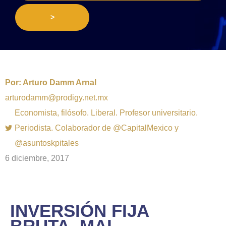
>
Por:
Arturo Damm Arnal
arturodamm@prodigy.net.mx
Economista, filósofo. Liberal. Profesor universitario.
Periodista. Colaborador de @CapitalMexico y
@asuntoskpitales
6 diciembre, 2017
INVERSIÓN FIJA
BRUTA, MAL