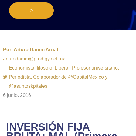
>
Por:
Arturo Damm Arnal
arturodamm@prodigy.net.mx
Economista, filósofo. Liberal. Profesor universitario.
Periodista. Colaborador de @CapitalMexico y
@asuntoskpitales
6 junio, 2016
INVERSIÓN FIJA
BRUTA: MAL (Primera