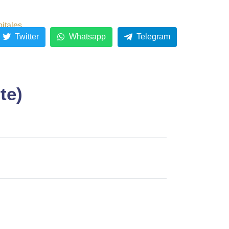
pitales
Twitter
Whatsapp
Telegram
te)