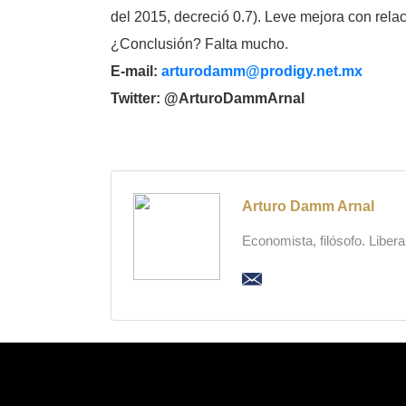
del 2015, decreció 0.7). Leve mejora con rela
¿Conclusión? Falta mucho.
E-mail:
arturodamm@prodigy.net.mx
Twitter: @ArturoDammArnal
Arturo Damm Arnal
Economista, filósofo. Liber