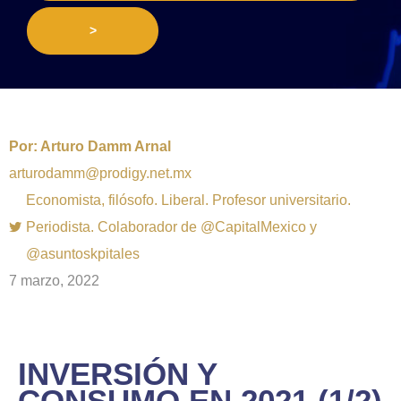
>
Por:
Arturo Damm Arnal
arturodamm@prodigy.net.mx
Economista, filósofo. Liberal. Profesor universitario.
Periodista. Colaborador de @CapitalMexico y
@asuntoskpitales
7 marzo, 2022
INVERSIÓN Y
CONSUMO EN 2021 (1/2)