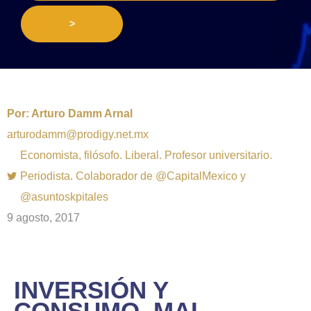
>
Por:
Arturo Damm Arnal
arturodamm@prodigy.net.mx
Economista, filósofo. Liberal. Profesor universitario.
Periodista. Colaborador de @CapitalMexico y
@asuntoskpitales
9 agosto, 2017
INVERSIÓN Y
CONSUMO, MAL