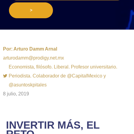
>
Por:
Arturo Damm Arnal
arturodamm@prodigy.net.mx
Economista, filósofo. Liberal. Profesor universitario.
Periodista. Colaborador de @CapitalMexico y
@asuntoskpitales
8 julio, 2019
INVERTIR MÁS, EL
RETO