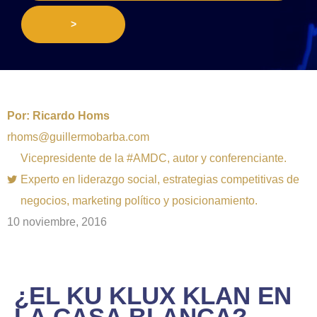
>
Por:
Ricardo Homs
rhoms@guillermobarba.com
Vicepresidente de la #AMDC, autor y conferenciante.
Experto en liderazgo social, estrategias competitivas de
negocios, marketing político y posicionamiento.
10 noviembre, 2016
¿EL KU KLUX KLAN EN
LA CASA BLANCA?