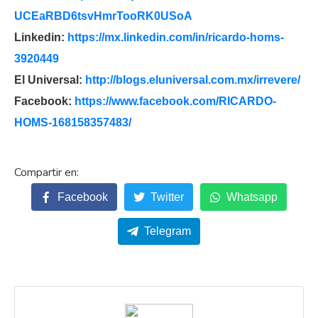
UCEaRBD6tsvHmrTooRK0USoA
Linkedin:
https://mx.linkedin.com/in/
ricardo-homs-
3920449
El Universal:
http://blogs.eluniversal.com.
mx/irrevere/
Facebook:
https://www.facebook.com/
RICARDO-
HOMS-168158357483/
Facebook
Twitter
Whatsapp
Telegram