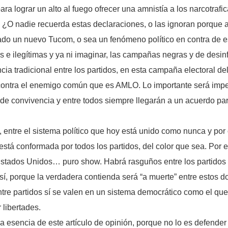
a lograr un alto al fuego ofrecer una amnistía a los narcotrafi
 ¿O nadie recuerda estas declaraciones, o las ignoran porque
mado un nuevo Tucom, o sea un fenómeno político en contra de e
mas e ilegítimas y ya ni imaginar, las campañas negras y de des
ia tradicional entre los partidos, en esta campaña electoral del
contra el enemigo común que es AMLO. Lo importante será impedi
s de convivencia y entre todos siempre llegarán a un acuerdo para
entre el sistema político que hoy está unido como nunca y por 
 está conformada por todos los partidos, del color que sea. Por
Estados Unidos… puro show. Habrá rasguños entre los partidos p
 sí, porque la verdadera contienda será “a muerte” entre estos
tre partidos sí se valen en un sistema democrático como el q
 libertades.
a esencia de este artículo de opinión, porque no lo es defende