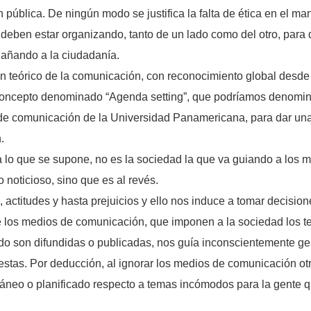
n pública. De ningún modo se justifica la falta de ética en el m
deben estar organizando, tanto de un lado como del otro, para 
ngañando a la ciudadanía.
ran teórico de la comunicación, con reconocimiento global des
concepto denominado “Agenda setting”, que podríamos denomina
la de comunicación de la Universidad Panamericana, para dar un
.
 lo que se supone, no es la sociedad la que va guiando a los m
noticioso, sino que es al revés.
 actitudes y hasta prejuicios y ello nos induce a tomar decision
e los medios de comunicación, que imponen a la sociedad los tem
ndo son difundidas o publicadas, nos guía inconscientemente ge
tas. Por deducción, al ignorar los medios de comunicación otras
neo o planificado respecto a temas incómodos para la gente qu