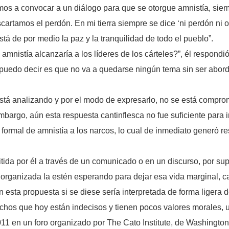
os a convocar a un diálogo para que se otorgue amnistía, siem
escartamos el perdón. En mi tierra siempre se dice ‘ni perdón ni 
stá de por medio la paz y la tranquilidad de todo el pueblo”.
a amnistía alcanzaría a los líderes de los cárteles?”, él respo
 puedo decir es que no va a quedarse ningún tema sin ser abordad
á analizando y por el modo de expresarlo, no se está comprom
bargo, aún esta respuesta cantinflesca no fue suficiente para 
formal de amnistía a los narcos, lo cual de inmediato generó r
tida por él a través de un comunicado o en un discurso, por sup
ia organizada la estén esperando para dejar esa vida marginal, c
n esta propuesta si se diese sería interpretada de forma ligera
hos que hoy están indecisos y tienen pocos valores morales, un
 en un foro organizado por The Cato Institute, de Washington, 