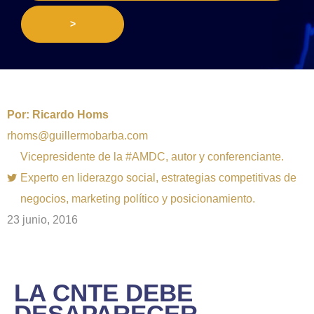
>
Por:
Ricardo Homs
rhoms@guillermobarba.com
Vicepresidente de la #AMDC, autor y conferenciante.
Experto en liderazgo social, estrategias competitivas de
negocios, marketing político y posicionamiento.
23 junio, 2016
LA CNTE DEBE
DESAPARECER