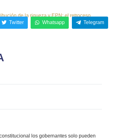
ribución de la riqueza y EPN: el retroceso.
Twitter
Whatsapp
Telegram
A
 constitucional los gobernantes solo pueden