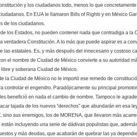
onstitución y los ciudadanos todo, menos lo que concretamente l
iudadanos. En EUA le llamaron Bills of Rights y en México Garan
s de los ciudadanos.
s de los Estados, no pueden contener nada que contradiga a la 
 verdadera Constitución. A lo más que puede aspirar es a conve
y de las estatales. Es, y más después del innecesario y costoso 
con el nombre de Ciudad de México convierte a su autoridad má
a libre y soberana Ciudad de México.
la Ciudad de México no le importó ese remedo de constitución
ontrolar el engendro. Paradójicamente su principal promotor, 
o les benefició en nada el cambio de nombre. Tampoco le agrade
n sacar tajada de los nuevos “derechos” que abundarán en esa le
ón”, sino sus enemigos, los de MORENA, que llevaron más acarre
 están incluyendo una serie de dádivas populistas que, además
uestos y más deudas, que acabarán de quebrar las ya dependie