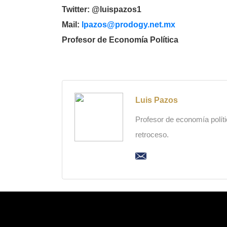
Twitter: @luispazos1
Mail:
lpazos@prodogy.net.mx
Profesor de Economía Política
Luis Pazos
Profesor de economía polític
retroceso.