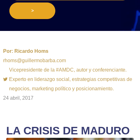
>
Por:
Ricardo Homs
rhoms@guillermobarba.com
Vicepresidente de la #AMDC, autor y conferenciante.
Experto en liderazgo social, estrategias competitivas de
negocios, marketing político y posicionamiento.
24 abril, 2017
LA CRISIS DE MADURO