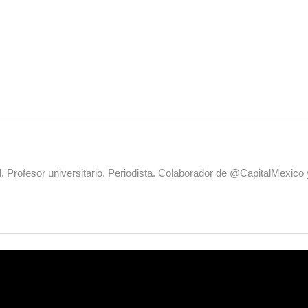
al. Profesor universitario. Periodista. Colaborador de @CapitalMexic