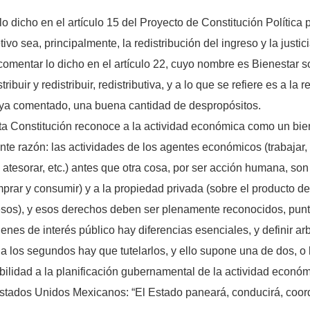
o dicho en el artículo 15 del Proyecto de Constitución Polític
o sea, principalmente, la redistribución del ingreso y la justic
omentar lo dicho en el artículo 22, cuyo nombre es Bienestar soc
ibuir y redistribuir, redistributiva, y a lo que se refiere es a la 
 ya comentado, una buena cantidad de despropósitos.
sta Constitución reconoce a la actividad económica como un bien
ente razón: las actividades de los agentes económicos (trabajar, in
atesorar, etc.) antes que otra cosa, por ser acción humana, son 
prar y consumir) y a la propiedad privada (sobre el producto de
resos), y esos derechos deben ser plenamente reconocidos, punt
enes de interés público hay diferencias esenciales, y definir ar
a los segundos hay que tutelarlos, y ello supone una de dos, o 
ibilidad a la planificación gubernamental de la actividad económ
s Estados Unidos Mexicanos: “El Estado paneará, conducirá, coor