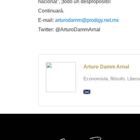
nacional”, ¡todo un despropósito!
Continuará.
E-mail:
arturodamm@prodigy.net.mx
Twitter: @ArturoDammArnal
Arturo Damm Arnal
Economista, filósofo. Liber