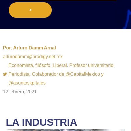
>
Por:
Arturo Damm Arnal
arturodamm@prodigy.net.mx
Economista, filósofo. Liberal. Profesor universitario.
Periodista. Colaborador de @CapitalMexico y
@asuntoskpitales
12 febrero, 2021
LA INDUSTRIA