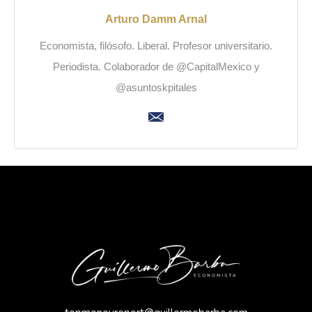
Arturo Damm Arnal
Economista, filósofo. Liberal. Profesor universitario.
Periodista. Colaborador de @CapitalMexico y
@asuntoskpitales