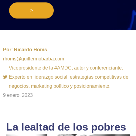
>
Por:
Ricardo Homs
rhoms@guillermobarba.com
Vicepresidente de la #AMDC, autor y conferenciante.
Experto en liderazgo social, estrategias competitivas de
negocios, marketing político y posicionamiento.
9 enero, 2023
La lealtad de los pobres