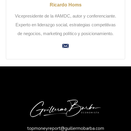
Ricardo Homs
Vicepresidente de la #AMDC, autor y conferenciante.
Experto en liderazgo social, estrategias competitivas
de negocios, marketing político y posicionamiento.
topmoneyreport@guillermobarba.com